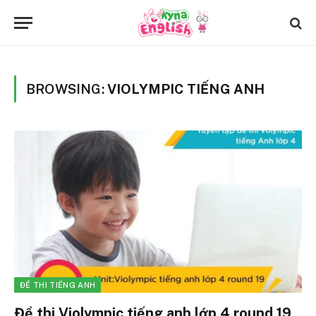
BROWSING:
VIOLYMPIC TIẾNG ANH
ĐỀ THI TIẾNG ANH
Đề thi Violympic tiếng anh lớp 4 round 19