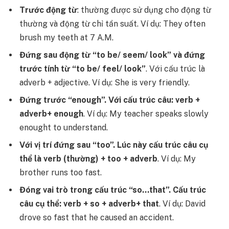
Trước động từ
: thường được sử dụng cho động từ
thường và động từ chỉ tần suất.
Ví dụ: They often
brush my teeth at 7 A.M.
Đứng sau động từ “to be/ seem/ look” và đứng
trước tính từ “to be/ feel/ look”
. Với cấu trúc là
adverb + adjective.
Ví dụ: She is very friendly.
Đứng trước “enough”. Với cấu trúc câu: verb +
adverb+ enough
.
Ví dụ: My teacher speaks slowly
enought to understand.
Với vị trí đứng sau “too”. Lúc này cấu trúc câu cụ
thể là verb (thường) + too + adverb
.
Ví dụ: My
brother runs too fast.
Đóng vai trò trong cấu trúc “so…that”. Cấu trúc
câu cụ thể: verb + so + adverb+ that
.
Ví dụ: David
drove so fast that he caused an accident.