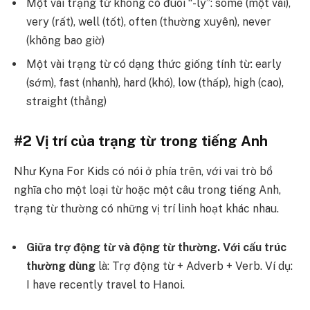
Một vài trạng từ không có đuôi “-ly”: some (một vài),
very (rất), well (tốt), often (thường xuyên), never
(không bao giờ)
Một vài trạng từ có dạng thức giống tính từ: early
(sớm), fast (nhanh), hard (khó), low (thấp), high (cao),
straight (thẳng)
#2 Vị trí của trạng từ trong tiếng Anh
Như Kyna For Kids có nói ở phía trên, với vai trò bổ
nghĩa cho một loại từ hoặc một câu trong tiếng Anh,
trạng từ thường có những vị trí linh hoạt khác nhau.
Giữa trợ động từ và động từ thường. Với cấu trúc
thường dùng
là: Trợ động từ + Adverb + Verb.
Ví dụ:
I have recently travel to Hanoi.