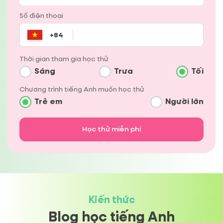
Số điện thoại
+84
Thời gian tham gia học thử
Afghanistan (‫افغانستان‬‎)
+
93
Sáng
Trưa
Tối
Albania (Shqipëri)
Chương trình tiếng Anh muốn học thử
+
355
Trẻ em
Người lớn
Algeria (‫الجزائر‬‎)
+
213
Học thử miễn phí
American Samoa
+
1684
Andorra
+
376
Kiến thức
Angola
+
244
Blog học tiếng Anh