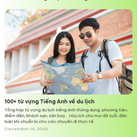
Anguilla
+
1264
Antigua and Barbuda
+
1268
Argentina
+
54
Armenia (Հայաստան)
+
374
Aruba
+
297
Australia
+
61
100+ từ vựng Tiếng Anh về du lịch
Austria (Österreich)
+
43
Tổng hợp từ vựng du lịch tiếng Anh thông dụng: phương tiện,
điểm đến, khách sạn, sân bay… Hữu ích cho mọi độ tuổi, đặc
biệt khi chuẩn bị cho các chuyến đi thực tế.
Azerbaijan (Azərbaycan)
+
994
December 14, 2020