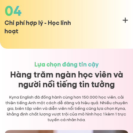
04
Chi phí hợp lý - Học linh
10.000+ giáo viên toàn cầu: Việt Nam,
hoạt
Philippines, bản xứ.
Trình độ đại học trở lên, sở hữu chứng chỉ quốc
tế (TESOL, TEFL, CELTA…).
Lựa chọn đáng tin cậy
Hàng trăm ngàn học viên
và
Nền tảng tương tác 2 chiều, ghi chú trực tiếp
trên màn hình.
người nổi tiếng tin tưởng
AI hỗ trợ chấm phát âm, giao bài tập, báo cáo
Kyna English đã đồng hành cùng hơn 150.000 học viên, cải
tiến độ tự động.
thiện tiếng Anh một cách dễ dàng và hiệu quả. Nhiều chuyên
gia, biên tập viên và diễn viên nổi tiếng cũng lựa chọn Kyna,
khẳng định chất lượng vượt trội của mô hình học 1 kèm 1 trực
Chỉ từ 520K/tháng (trẻ em) - 800K/tháng (người
tuyến cá nhân hóa.
lớn).