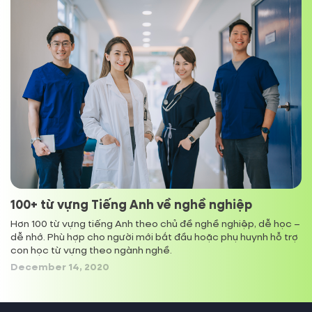
Bermuda
+
1441
Bhutan (འབྲུག)
+
975
Bolivia
+
591
Bosnia and Herzegovina (Босна и
+
387
Херцеговина)
Botswana
+
267
100+ từ vựng Tiếng Anh về nghề nghiệp
Brazil (Brasil)
+
55
Hơn 100 từ vựng tiếng Anh theo chủ đề nghề nghiệp, dễ học –
dễ nhớ. Phù hợp cho người mới bắt đầu hoặc phụ huynh hỗ trợ
con học từ vựng theo ngành nghề.
British Indian Ocean Territory
+
246
December 14, 2020
British Virgin Islands
+
1284