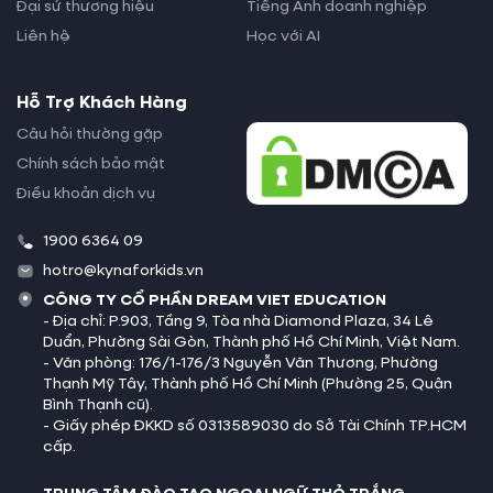
Đại sứ thương hiệu
Tiếng Anh doanh nghiệp
Caribbean Netherlands
+
599
Liên hệ
Học với AI
Cayman Islands
+
1345
Hỗ Trợ Khách Hàng
Câu hỏi thường gặp
Central African Republic
+
236
Chính sách bảo mật
(République centrafricaine)
Điều khoản dịch vụ
Chad (Tchad)
+
235
1900 6364 09
hotro@kynaforkids.vn
Chile
+
56
CÔNG TY CỔ PHẦN DREAM VIET EDUCATION
- Địa chỉ: P.903, Tầng 9, Tòa nhà Diamond Plaza, 34 Lê
Duẩn, Phường Sài Gòn, Thành phố Hồ Chí Minh, Việt Nam.
China (中国)
+
86
- Văn phòng: 176/1-176/3 Nguyễn Văn Thương, Phường
Thạnh Mỹ Tây, Thành phố Hồ Chí Minh (Phường 25, Quận
Bình Thạnh cũ).
Christmas Island
+
61
- Giấy phép ĐKKD số 0313589030 do Sở Tài Chính TP.HCM
cấp.
Cocos (Keeling) Islands
+
61