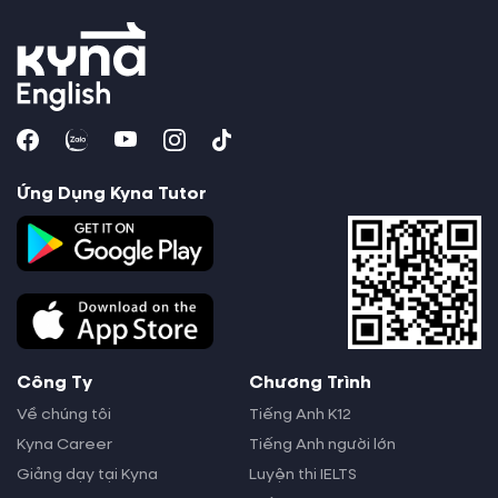
Brunei
+
673
Bulgaria (България)
+
359
Burkina Faso
+
226
Ứng Dụng Kyna Tutor
Burundi (Uburundi)
+
257
Cambodia (កម្ពុជា)
+
855
Cameroon (Cameroun)
+
237
Công Ty
Chương Trình
Canada
+
1
Về chúng tôi
Tiếng Anh K12
Kyna Career
Tiếng Anh người lớn
Cape Verde (Kabu Verdi)
+
238
Giảng dạy tại Kyna
Luyện thi IELTS