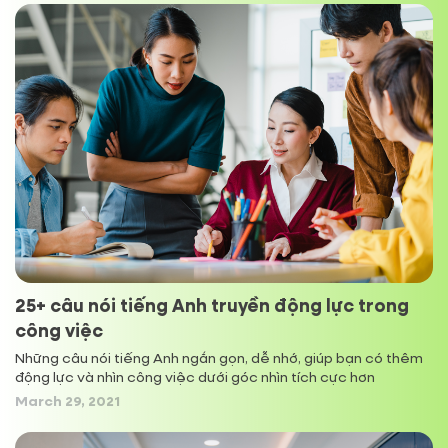
Bahamas
+
1242
Bahrain (‫البحرين‬‎)
+
973
Bangladesh (বাংলাদেশ)
+
880
Barbados
+
1246
Belarus (Беларусь)
+
375
Belgium (België)
+
32
25+ câu nói tiếng Anh truyền động lực trong
công việc
Belize
+
501
Những câu nói tiếng Anh ngắn gọn, dễ nhớ, giúp bạn có thêm
động lực và nhìn công việc dưới góc nhìn tích cực hơn
March 29, 2021
Benin (Bénin)
+
229