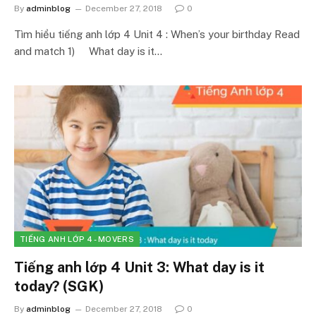
By
adminblog
December 27, 2018
0
Tìm hiểu tiếng anh lớp 4 Unit 4 : When’s your birthday Read
and match 1) What day is it…
TIẾNG ANH LỚP 4 - MOVERS
Tiếng anh lớp 4 Unit 3: What day is it
today? (SGK)
By
adminblog
December 27, 2018
0