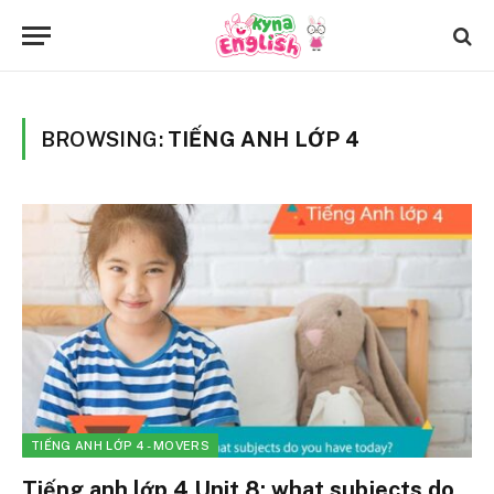
BROWSING:
TIẾNG ANH LỚP 4
TIẾNG ANH LỚP 4 - MOVERS
Tiếng anh lớp 4 Unit 8: what subjects do