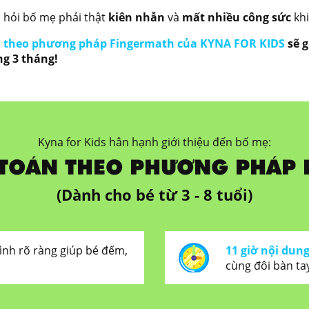
 hỏi bố mẹ phải thật
kiên nhẫn
và
mất nhiều công sức
khi
án theo phương pháp Fingermath của KYNA FOR KIDS
sẽ g
ng 3 tháng!
Kyna for Kids hân hạnh giới thiệu đến bố mẹ:
 TOÁN THEO PHƯƠNG PHÁP
(Dành cho bé từ 3 - 8 tuổi)
rình rõ ràng giúp bé đếm,
11 giờ nội dun
cùng đôi bàn ta