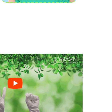
ệu quả đối với tất cả các bé
, kể cả bé chậm
và yếu khi học Toán.