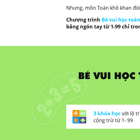
Nhưng, môn Toán khô khan đòi
Chương trình
Bé vui học to
bằng ngón tay từ 1-99 chỉ tro
BÉ VUI HỌC
3 khóa học
với lộ t
cộng trừ từ 1- 99