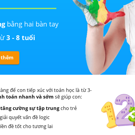
ng
bằng hai bàn tay
từ
3 - 8 tuổi
 thêm
àng để con tiếp xúc với toán học là từ 3-
nh toán nhanh và sớm
sẽ giúp con:
à
tăng cường sự tập trung
cho trẻ
 giải quyết vấn đề logic
iền đề tốt cho tương lai