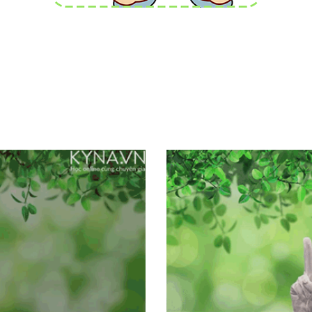
ón
Điểm khác biệt và độc đáo của phương pháp
Hi
hối
là bé có thể
đếm và cộng trừ đến hai con số
với
(từ 0-99)
chỉ với hai bàn tay
(không cần que
tính, giấy bút). Đây là cách cộng trừ cực dễ
cho các bé mới đi học, đã được áp dụng hiệu
g,
quả tại nhiều nước trên thế giới.
n.