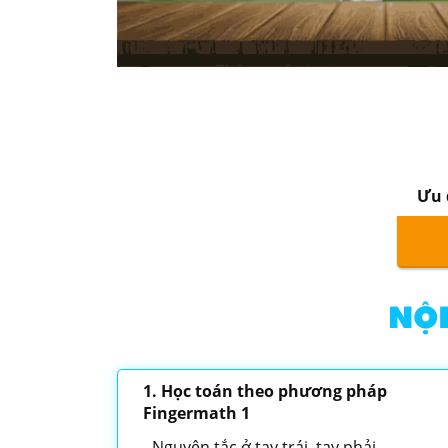
Học thử bài họ
Ưu 
NỘI
1. Học toán theo phương pháp
Fingermath 1
Nguyên tắc ở tay trái, tay phải