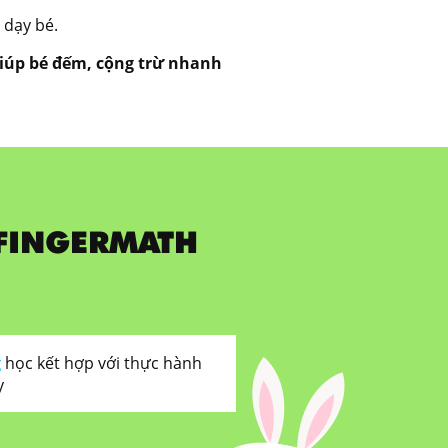
 dạy bé.
iúp bé đếm, cộng trừ nhanh
 FINGERMATH
g
học kết hợp với thực hành
y