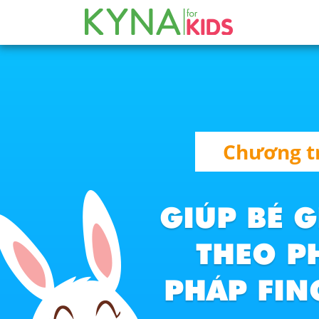
Chương t
GIÚP BÉ G
THEO 
PHÁP FI