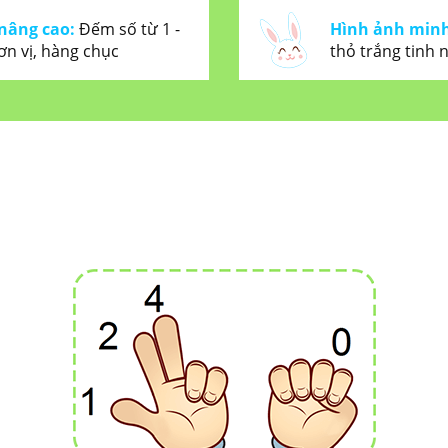
nâng cao:
Đếm số từ 1 -
Hình ảnh minh
ơn vị, hàng chục
thỏ trắng tinh
 PHÁP HỌC FINGERMATH 
ĐẾN TỪ HÀN QUỐC