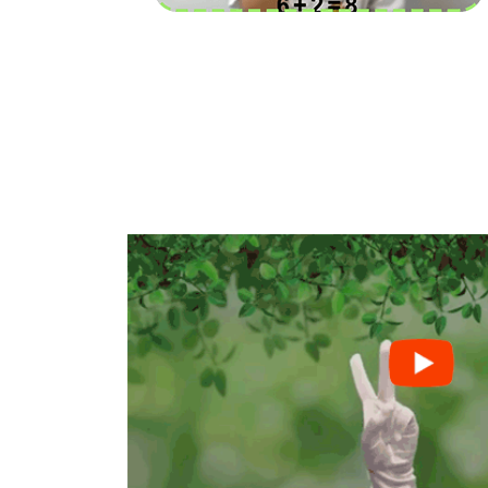
Được xây dựng dựa trên
phương pháp ng
tay FingerMath
của Hàn Quốc, tạo ra sự p
hợp nhịp nhàng giữa các hoạt động cơ thể 
tư duy.
Giúp 2 bán cầu não hoạt động cân bằn
bé sẽ yêu thích và không còn sợ tính toá