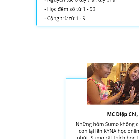
Học đếm số từ 1 - 99
Cộng trừ từ 1 - 9
MC Diệp Chi
Những hôm Sumo không có 
con lại lên KYNA học onl
phút. Sumo rất thích học