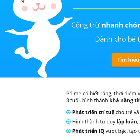
Cộng trừ
nhanh chó
Dành cho bé 
Tìm hiểu
Bố mẹ có biết rằng, thời điểm v
8 tuổi, hình thành
khả năng tí
Phát triển trí tuệ
cho trẻ v
Hình thành tư duy
lập luận
,
Phát triển IQ
vượt bậc, tạo t