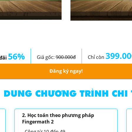
c đếm
Học th
399.0
56%
Giá gốc:
900.000đ
Chỉ còn
đãi
Đăng ký ngay!
 DUNG CHƯƠNG TRÌNH CHI 
2. Học toán theo phương pháp
Fingermath 2
Cộng từ 10 đến 49