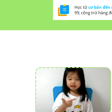
Học từ
cơ bản đến 
99; cộng trừ hàng đ
PHƯƠNG