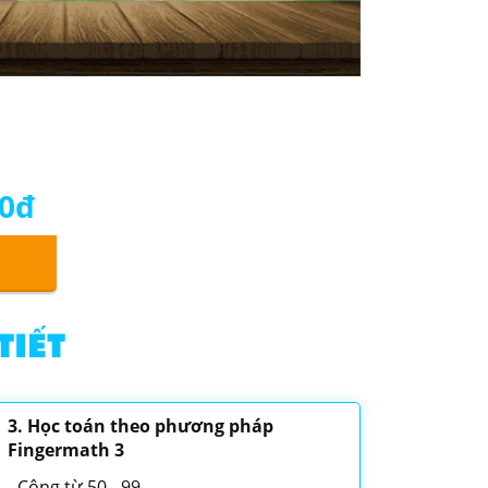
ử bài học cộng trừ
00đ
TIẾT
3. Học toán theo phương pháp
Fingermath 3
Cộng từ 50 - 99