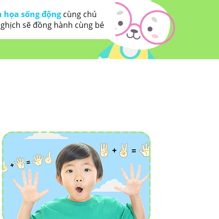
 họa sống động
cùng chú
 nghịch sẽ đồng hành cùng bé
ĐỘC ĐÁO