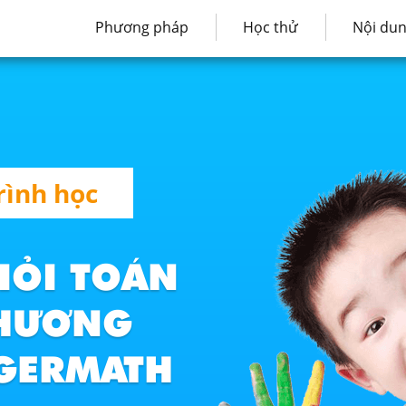
Phương pháp
Học thử
Nội du
rình học
IỎI TOÁN
PHƯƠNG
NGERMATH