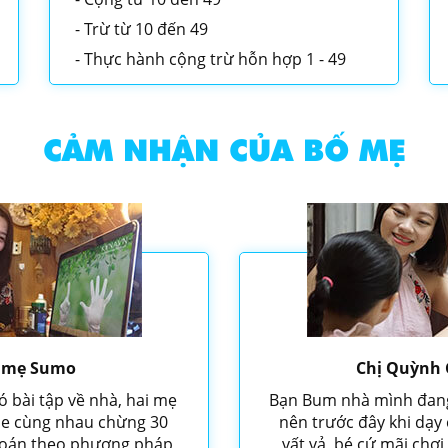
Trừ từ 10 đến 49
Thực hành cộng trừ hỗn hợp 1 - 49
CẢM NHẬN CỦA BỐ MẸ
, mẹ Sumo
Chị Quỳnh 
bài tập về nhà, hai mẹ
Bạn Bum nhà mình đang 
ine cùng nhau chừng 30
nên trước đây khi dạy
 toán theo phương pháp
vất vả, bé cứ mãi chơi 