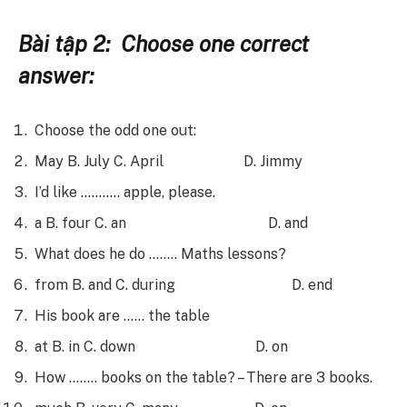
Bài tập 2: Choose one correct
answer:
Choose the odd one out:
May B. July C. April D. Jimmy
I’d like ……….. apple, please.
a B. four C. an D. and
What does he do …….. Maths lessons?
from B. and C. during D. end
His book are …… the table
at B. in C. down D. on
How …….. books on the table? – There are 3 books.