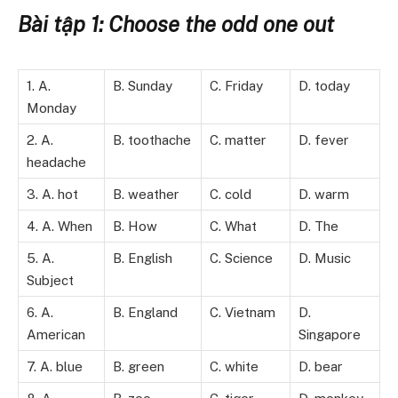
Bài tập 1: Choose the odd one out
1. A.
B. Sunday
C. Friday
D. today
Monday
2. A.
B. toothache
C. matter
D. fever
headache
3. A. hot
B. weather
C. cold
D. warm
4. A. When
B. How
C. What
D. The
5. A.
B. English
C. Science
D. Music
Subject
6. A.
B. England
C. Vietnam
D.
American
Singapore
7. A. blue
B. green
C. white
D. bear