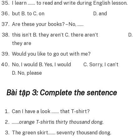
I learn …… to read and write during English lesson.
but B. to C. on D. and
Are these your books? – No, …..
this isn’t B. they aren’t C. there aren’t D.
they are
Would you like to go out with me?
No, I would B. Yes, I would C. Sorry, I can’t
D. No, please
Bài tập 3: Complete the sentence
Can I have a look …… that T-shirt?
……
orange T-shirt
is
thirty thousand dong
.
The green skirt…… seventy thousand dong.