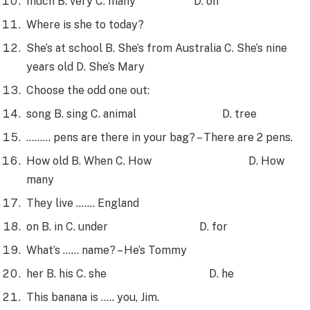
much B. very C. many D. on
Where is she to today?
She’s at school B. She’s from Australia C. She’s nine
years old D. She’s Mary
Choose the odd one out:
song B. sing C. animal D. tree
……… pens are there in your bag? – There are 2 pens.
How old B. When C. How D. How
many
They live ……. England
on B. in C. under D. for
What’s …… name? – He’s Tommy
her B. his C. she D. he
This banana is ….. you, Jim.