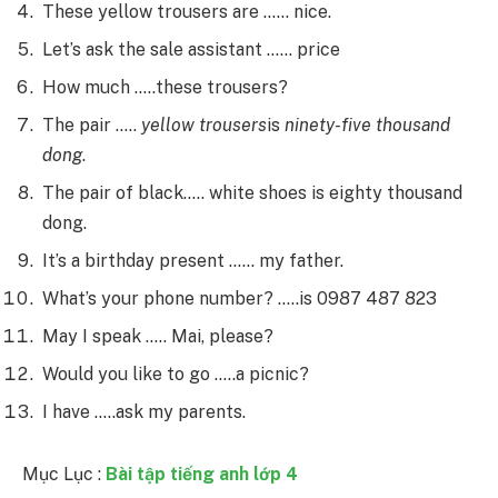
These yellow trousers are …… nice.
Let’s ask the sale assistant …… price
How much …..these trousers?
The pair …..
yellow trousers
is
ninety-five thousand
dong
.
The pair of black….. white shoes is eighty thousand
dong.
It’s a birthday present …… my father.
What’s your phone number? …..is 0987 487 823
May I speak ….. Mai, please?
Would you like to go …..a picnic?
I have …..ask my parents.
Mục Lục :
Bài tập tiếng anh lớp 4