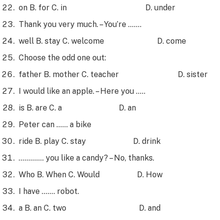
on B. for C. in D. under
Thank you very much. – You’re …….
well B. stay C. welcome D. come
Choose the odd one out:
father B. mother C. teacher D. sister
I would like an apple. – Here you …..
is B. are C. a D. an
Peter can …… a bike
ride B. play C. stay D. drink
…………. you like a candy? – No, thanks.
Who B. When C. Would D. How
I have ……. robot.
a B. an C. two D. and