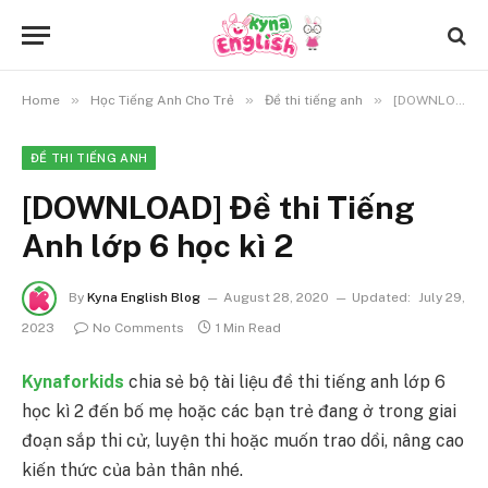
»
»
»
Home
Học Tiếng Anh Cho Trẻ
Đề thi tiếng anh
[DOWNLOAD] Đề thi Tiếng Anh lớp 6 học kì 2
ĐỀ THI TIẾNG ANH
[DOWNLOAD] Đề thi Tiếng
Anh lớp 6 học kì 2
By
Kyna English Blog
August 28, 2020
Updated:
July 29,
2023
No Comments
1 Min Read
Kynaforkids
chia sẻ bộ tài liệu đề thi tiếng anh lớp 6
học kì 2 đến bố mẹ hoặc các bạn trẻ đang ở trong giai
đoạn sắp thi cử, luyện thi hoặc muốn trao dồi, nâng cao
kiến thức của bản thân nhé.