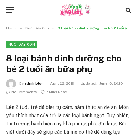
»
»
Home
Nuôi Dạy Con
8 loại bánh dinh dưỡng cho bé 2 tuổi ăn bữa phụ
NUÔI DẠY CON
8 loại bánh dinh dưỡng cho
bé 2 tuổi ăn bữa phụ
By
adminblog
April 22, 2019
Updated:
June 16, 2020
No Comments
7 Mins Read
Lên 2 tuổi, trẻ đã biết tự cầm, nắm thức ăn để ăn. Món
yêu thích nhất của trẻ là các loại bánh ngọt. Tuy nhiên,
thị trường bánh hiện nay khá phong phú, đa dạng. Bài
viết dưới đây sẽ giúp các bà mẹ có thể dễ dàng lựa