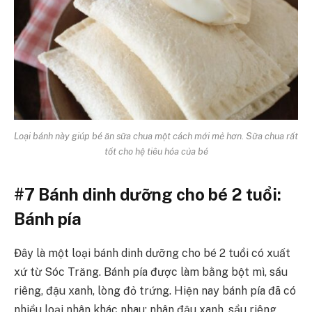
Loại bánh này giúp bé ăn sữa chua một cách mới mẻ hơn. Sữa chua rất
tốt cho hệ tiêu hóa của bé
#7 Bánh dinh dưỡng cho bé 2 tuổi:
Bánh pía
Đây là một loại bánh dinh dưỡng cho bé 2 tuổi có xuất
xứ từ Sóc Trăng. Bánh pía được làm bằng bột mì, sầu
riêng, đậu xanh, lòng đỏ trứng. Hiện nay bánh pía đã có
nhiều loại nhân khác nhau: nhân đậu xanh, sầu riêng,