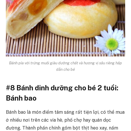
Bánh pía với trứng muối giàu dưỡng chất và hương vị sầu riêng hấp
dẫn cho bé
#8 Bánh dinh dưỡng cho bé 2 tuổi:
Bánh bao
Bánh bao là món điểm tâm sáng rất tiện lợi, có thể mua
ở nhiều nơi trên các vỉa hè, phố chợ hay quán dọc
đường. Thành phần chính gồm bột thịt heo xay, nấm