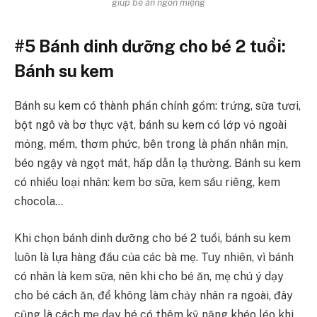
giúp bé ăn ngon miệng
#5 Bánh dinh dưỡng cho bé 2 tuổi:
Bánh su kem
Bánh su kem có thành phần chính gồm: trứng, sữa tươi,
bột ngô và bơ thực vật, bánh su kem có lớp vỏ ngoài
mỏng, mềm, thơm phức, bên trong là phần nhân mịn,
béo ngậy và ngọt mát, hấp dẫn lạ thường. Bánh su kem
có nhiều loại nhân: kem bơ sữa, kem sầu riêng, kem
chocola…
Khi chọn bánh dinh dưỡng cho bé 2 tuổi, bánh su kem
luôn là lựa hàng đầu của các bà mẹ. Tuy nhiên, vì bánh
có nhân là kem sữa, nên khi cho bé ăn, mẹ chú ý dạy
cho bé cách ăn, để không làm chảy nhân ra ngoài, đây
cũng là cách mẹ dạy bé có thêm kỹ năng khéo léo khi