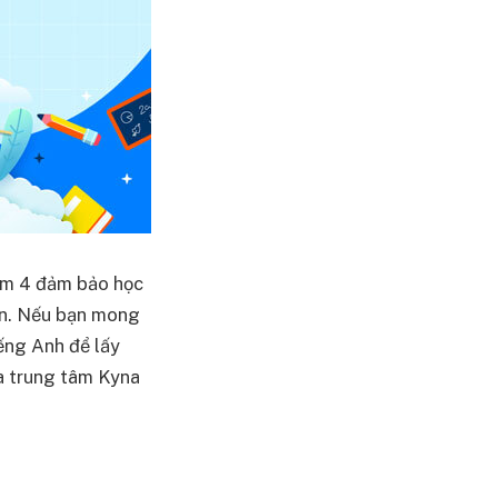
kèm 4 đảm bảo học
hơn. Nếu bạn mong
iếng Anh để lấy
ua trung tâm Kyna