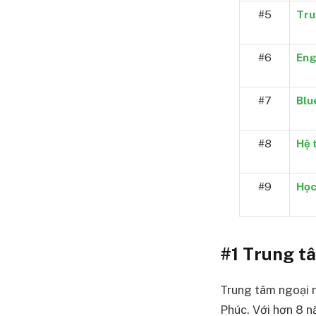
#5
Tru
#6
Eng
#7
Blu
#8
Hệ 
#9
Học
#1 Trung tâ
Trung tâm ngoại n
Phúc. Với hơn 8 n