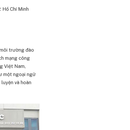
. Hồ Chí Minh
 môi trường đào
ách mạng công
ng Việt Nam,
ư một ngoại ngữ
 luyện và hoàn