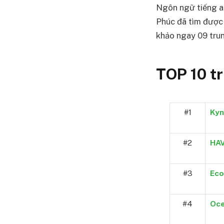
Ngôn ngữ tiếng an
Phúc đã tìm được
khảo ngay 09 tru
TOP 10 tr
#1
Kyn
#2
HA
#3
Eco
#4
Oce