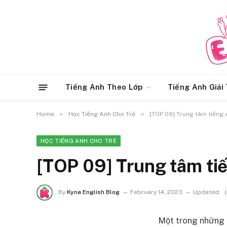
Tiếng Anh Theo Lớp
Tiếng Anh Giải 
»
»
Home
Học Tiếng Anh Cho Trẻ
[TOP 09] Trung tâm tiếng 
HỌC TIẾNG ANH CHO TRẺ
[TOP 09] Trung tâm tiế
By
Kyna English Blog
February 14, 2023
Updated:
J
Một trong những m