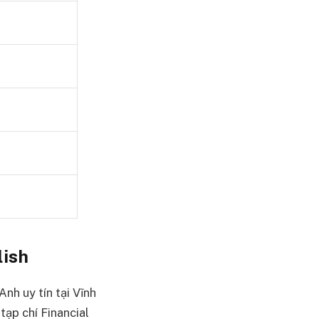
lish
nh uy tín tại Vĩnh
tạp chí Financial