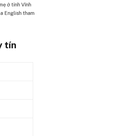
mẹ ở tỉnh Vĩnh
na English tham
 tín