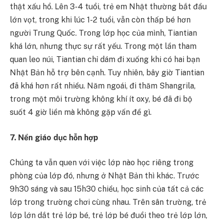
thật xấu hổ. Lên 3-4 tuổi, trẻ em Nhật thường bắt đầu
lớn vọt, trong khi lúc 1-2 tuổi, vẫn còn thấp bé hơn
người Trung Quốc. Trong lớp học của mình, Tiantian
khá lớn, nhưng thực sự rất yếu. Trong một lần tham
quan leo núi, Tiantian chỉ dám đi xuống khi có hai bạn
Nhật Bản hỗ trợ bên cạnh. Tuy nhiên, bây giờ Tiantian
đã khá hơn rất nhiều. Năm ngoái, đi thăm Shangrila,
trong một môi trường không khí ít oxy, bé đã đi bộ
suốt 4 giờ liền mà không gặp vấn đề gì.
7. Nền giáo dục hỗn hợp
Chúng ta vẫn quen với việc lớp nào học riêng trong
phòng của lớp đó, nhưng ở Nhật Bản thì khác. Trước
9h30 sáng và sau 15h30 chiều, học sinh của tất cả các
lớp trong trường chơi cùng nhau. Trên sân trường, trẻ
lớp lớn dắt trẻ lớp bé, trẻ lớp bé đuổi theo trẻ lớp lớn,