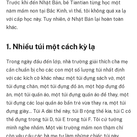
Trước khi đến Nhật Bản, bé Tiantian từng học một
năm mầm non tại Bắc Kinh, vì thế, tôi không quá xa lạ
với cấp học này. Tuy nhiên, ở Nhật Bản lại hoàn toàn
khác.
1. Nhiều túi một cách kỳ lạ
Trong ngày đầu đến lớp, nhà trường giải thích cha mẹ
cần chuẩn bị cho các con một số lượng túi nhất định
với các kích cỡ khác nhau: một túi đựng sách vở, một
túi đựng chăn, một túi đựng đồ ăn, một hộp đựng đồ
ăn, một túi quần áo, một túi đựng quần áo để thay, một
túi đựng các loại quần áo bẩn trẻ vừa thay ra, một túi
đựng giày… Túi A dài thế này, túi B rộng thế kia, túi C có
thể đựng trong túi D, túi E trong túi F. Tôi cứ tưởng
mình nghe nhầm. Một vài trường mầm non thậm chí
còn yêu cầu các bà mẹ tự làm những chiếc túi này.