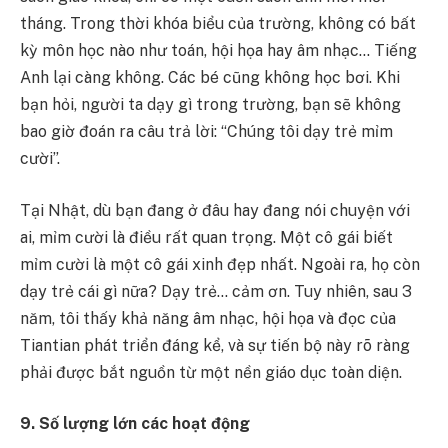
tháng. Trong thời khóa biểu của trường, không có bất
kỳ môn học nào như toán, hội họa hay âm nhạc… Tiếng
Anh lại càng không. Các bé cũng không học bơi. Khi
bạn hỏi, người ta dạy gì trong trường, bạn sẽ không
bao giờ đoán ra câu trả lời: “Chúng tôi dạy trẻ mỉm
cười”.
Tại Nhật, dù bạn đang ở đâu hay đang nói chuyện với
ai, mỉm cười là điều rất quan trọng. Một cô gái biết
mỉm cười là một cô gái xinh đẹp nhất. Ngoài ra, họ còn
dạy trẻ cái gì nữa? Dạy trẻ… cảm ơn. Tuy nhiên, sau 3
năm, tôi thấy khả năng âm nhạc, hội họa và đọc của
Tiantian phát triển đáng kể, và sự tiến bộ này rõ ràng
phải được bắt nguồn từ một nền giáo dục toàn diện.
9. Số lượng lớn các hoạt động