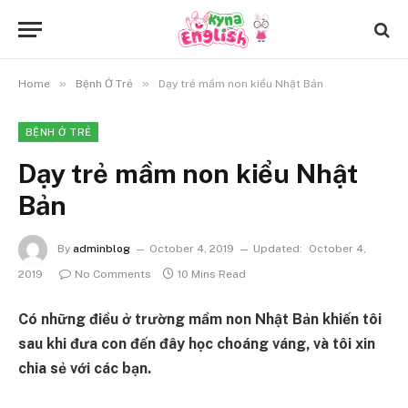
»
»
Home
Bệnh Ở Trẻ
Dạy trẻ mầm non kiểu Nhật Bản
BỆNH Ở TRẺ
Dạy trẻ mầm non kiểu Nhật
Bản
By
adminblog
October 4, 2019
Updated:
October 4,
2019
No Comments
10 Mins Read
Có những điều ở trường mầm non Nhật Bản khiến tôi
sau khi đưa con đến đây học choáng váng, và tôi xin
chia sẻ với các bạn.