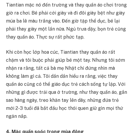
Tiantian mặc nó đến trường và thay quần áo chơi trong
giờ ra chơi. Bé phải cởi giày và đi đôi giày bệt như giày
múa ba lê màu trắng vào. Đến giờ tập thể dục, bé lại
phải thay giày một lần nữa. Ngủ trưa dậy, bọn trẻ cũng
thay quần áo. Thực sự rất phức tạp.
Khi còn học lớp hoa cúc, Tiantian thay quần áo rất
chậm và tôi buộc phải giúp bé một tay. Nhưng tôi sớm
nhận ra rằng, tất cả bà mẹ Nhật chỉ đứng nhìn mà
không làm gì cả. Tôi dần dần hiểu ra rằng, việc thay
quần áo cũng có thể giáo dục trẻ cách sống tự lập. Với
những gì được trải qua ở trường, như thay quần áo, gắn
sao hàng ngày, treo khăn tay lên dây, những đứa trẻ
mới 2-3 tuổi đã bắt đầu học thói quen giữ gìn mọi thứ
ngăn nắp.
4. Mặc quần soóc trong mùa đông