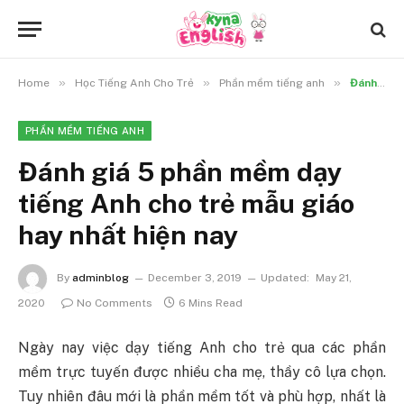
»
»
»
Home
Học Tiếng Anh Cho Trẻ
Phần mềm tiếng anh
Đánh giá 5 phần mềm dạy tiếng Anh cho trẻ mẫu giáo hay nhất hiện nay
PHẦN MỀM TIẾNG ANH
Đánh giá 5 phần mềm dạy
tiếng Anh cho trẻ mẫu giáo
hay nhất hiện nay
By
adminblog
December 3, 2019
Updated:
May 21,
2020
No Comments
6 Mins Read
Ngày nay việc dạy tiếng Anh cho trẻ qua các phần
mềm trực tuyến được nhiều cha mẹ, thầy cô lựa chọn.
Tuy nhiên đâu mới là phần mềm tốt và phù hợp, nhất là