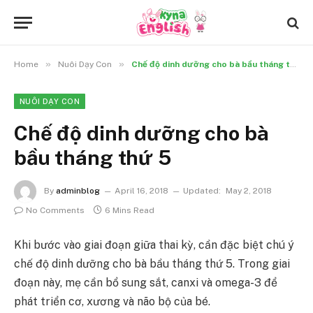
»
»
Home
Nuôi Dạy Con
Chế độ dinh dưỡng cho bà bầu tháng thứ 5
NUÔI DẠY CON
Chế độ dinh dưỡng cho bà
bầu tháng thứ 5
By
adminblog
April 16, 2018
Updated:
May 2, 2018
No Comments
6 Mins Read
Khi bước vào giai đoạn giữa thai kỳ, cần đặc biệt chú ý
chế độ dinh dưỡng cho bà bầu tháng thứ 5. Trong giai
đoạn này, mẹ cần bổ sung sắt, canxi và omega-3 để
phát triển cơ, xương và não bộ của bé.