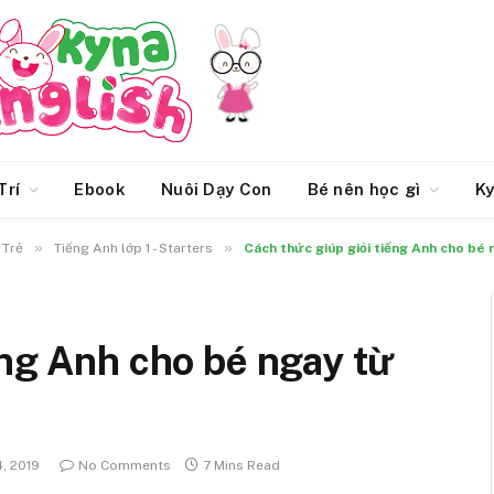
Trí
Ebook
Nuôi Dạy Con
Bé nên học gì
Ky
»
»
 Trẻ
Tiếng Anh lớp 1 - Starters
Cách thức giúp giỏi tiếng Anh cho bé
ếng Anh cho bé ngay từ
, 2019
No Comments
7 Mins Read