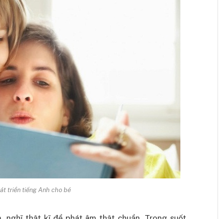
t triển tiếng Anh cho bé
m, nghĩ thật kĩ để phát âm thật chuẩn. Trong suốt