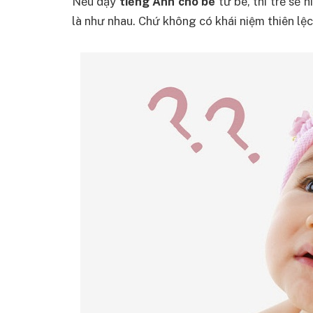
Nếu dạy
tiếng Anh cho bé
từ bé, thì trẻ sẽ 
là như nhau. Chứ không có khái niệm thiên lệ