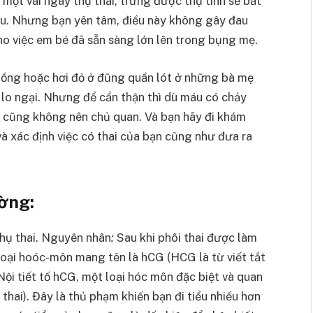
một vài ngày thụ thai, trứng được thụ tinh sẽ bắt
áu. Nhưng bạn yên tâm, điều này không gây đau
ho việc em bé đã sẵn sàng lớn lên trong bụng mẹ.
hồng hoặc hơi đỏ ở đũng quần lót ở những bà mẹ
 lo ngại. Nhưng để cẩn thận thì dù máu có chảy
ạn cũng không nên chủ quan. Và bạn hãy đi khám
à xác định việc có thai của bạn cũng như đưa ra
ờng:
thụ thai. Nguyên nhân
:
Sau khi phôi thai được làm
 loại hoóc-môn mang tên là hCG (HCG là từ viết tắt
i tiết tố hCG, một loại hóc môn đặc biệt và quan
thai). Đây là thủ phạm khiến bạn đi tiểu nhiều hơn