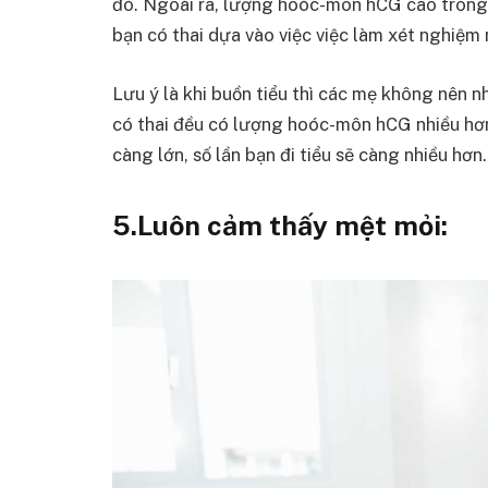
đó. Ngoài ra, lượng hoóc-môn hCG cao trong 
bạn có thai dựa vào việc việc làm xét nghiệm 
Lưu ý là khi buồn tiểu thì các mẹ không nên nh
có thai đều có lượng hoóc-môn hCG nhiều hơn
càng lớn, số lần bạn đi tiểu sẽ càng nhiều hơn.
5.Luôn cảm thấy mệt mỏi: