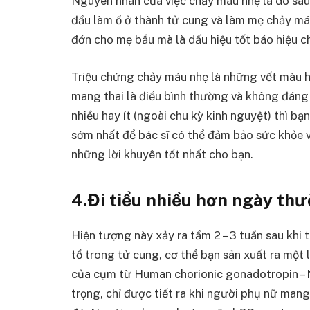
Nguyên nhân của việc chảy máu nhẹ là do sau 
đầu làm ổ ở thành tử cung và làm mẹ chảy m
đớn cho mẹ bầu mà là dấu hiệu tốt báo hiệu c
Triệu chứng chảy máu nhẹ là những vết màu 
mang thai là điều bình thường và không đáng
nhiều hay ít (ngoài chu kỳ kinh nguyệt) thì b
sớm nhất để bác sĩ có thể đảm bảo sức khỏe v
những lời khuyên tốt nhất cho bạn.
4.Đi tiểu nhiều hơn ngày thư
Hiện tượng này xảy ra tầm 2 – 3 tuần sau khi 
tổ trong tử cung, cơ thể bạn sản xuất ra một
của cụm từ Human chorionic gonadotropin – Nộ
trọng, chỉ được tiết ra khi người phụ nữ mang 