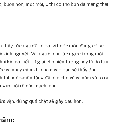
, buồn nôn, mệt mỏi,… thì có thể bạn đã mang thai
cảm thấy tức ngực? Là bởi vì hoóc môn đang có sự
ỳ kinh nguyệt. Vài người chỉ tức ngực trong một
ai kỳ mới hết. Lí giải cho hiện tượng này là do lưu
c và nhạy cảm khi chạm vào bạn sẽ thấy đau.
h thì hoóc-môn tăng đã làm cho vú và núm vú to ra
 ngực nổi rõ các mạch máu.
ừa vặn, đừng quá chật sẽ gây đau hơn.
thâm: