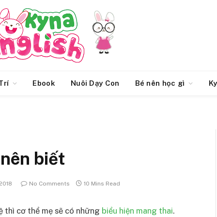
Trí
Ebook
Nuôi Dạy Con
Bé nên học gì
Ky
 nên biết
2018
No Comments
10 Mins Read
ệ thì cơ thể mẹ sẽ có những
biểu hiện mang thai
.