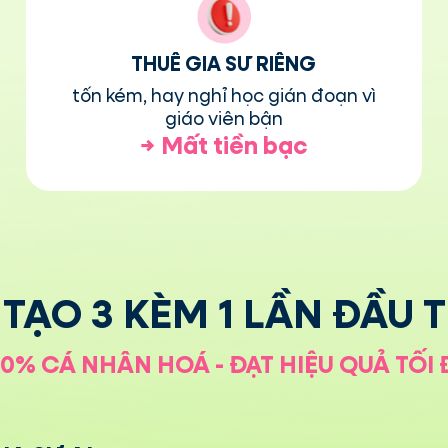
THUÊ GIA SƯ RIÊNG
tốn kém, hay nghỉ học gián đoạn vì
giáo viên bận
→
Mất tiền bạc
TẠO 3 KÈM 1 LẦN ĐẦU T
00% CÁ NHÂN HOÁ - ĐẠT HIỆU QUẢ TỐI 