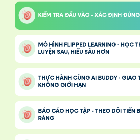
KIỂM TRA ĐẦU VÀO - XÁC ĐỊNH ĐÚN
MÔ HÌNH FLIPPED LEARNING - HỌC 
LUYỆN SAU, HIỂU SÂU HƠN
THỰC HÀNH CÙNG AI BUDDY - GIAO 
KHÔNG GIỚI HẠN
BÁO CÁO HỌC TẬP - THEO DÕI TIẾN 
RÀNG