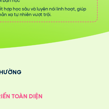
ới bạn học
t hợp học sâu và luyện nói linh hoạt, giúp
ản xạ tự nhiên vượt trội.
THƯỜNG
RIỂN TOÀN DIỆN