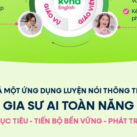
v
ập
Kế
ph
Ả MỘT ỨNG DỤNG LUYỆN NÓI THÔNG 
GIA SƯ AI TOÀN NĂNG
 TIÊU - TIẾN BỘ BỀN VỮNG - PHÁT T