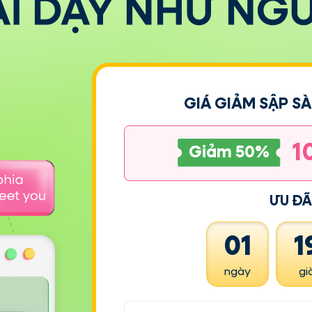
GIÁ GIẢM SẬP SÀ
1
Giảm 50%
ƯU ĐÃ
01
1
ngày
gi