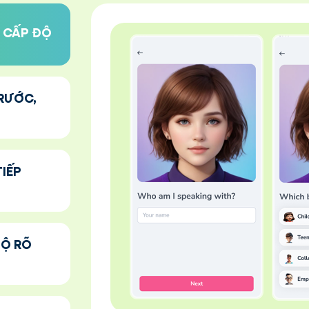
G CẤP ĐỘ
TRƯỚC,
TIẾP
BỘ RÕ