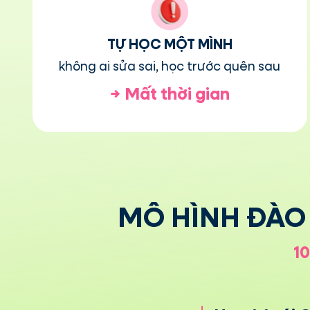
TỰ HỌC MỘT MÌNH
không ai sửa sai, học trước quên sau
→
Mất thời gian
MÔ HÌNH ĐÀO 
1