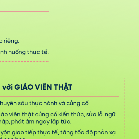
 riêng.
ình huống thực tế.
 với GIÁO VIÊN THẬT
huyên sâu thực hành và củng cố
iáo viên thật củng cố kiến thức, sửa lỗi ngữ
háp, phát âm ngay lập tức.
uyện giao tiếp thực tế, tăng tốc độ phản xạ