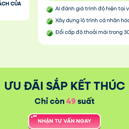
CÁCH CỦA
AI đánh giá trình độ hiện tại
Xây dựng lộ trình cá nhân hóa
Đổi cấp độ thoải mái trong 
ƯU ĐÃI SẮP KẾT THÚC
Chỉ còn
49
suất
NHẬN TƯ VẤN NGAY