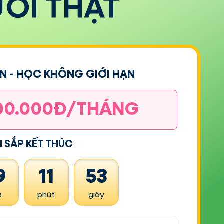
N - HỌC KHÔNG GIỚI HẠN
00.000Đ/THÁNG
I SẮP KẾT THÚC
9
11
51
ờ
phút
giây