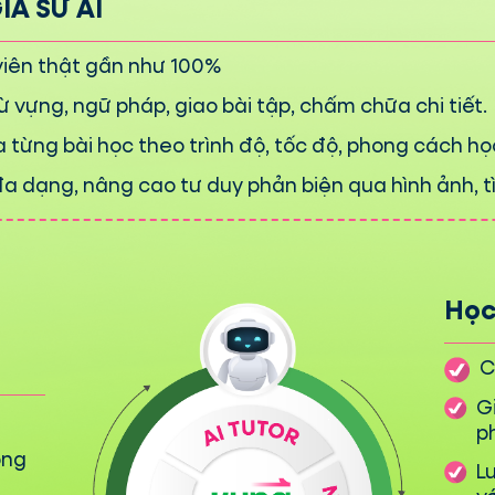
GIA SƯ AI
viên thật gần như 100%
 vựng, ngữ pháp, giao bài tập, chấm chữa chi tiết.
 từng bài học theo trình độ, tốc độ, phong cách học
a dạng, nâng cao tư duy phản biện qua hình ảnh, t
Học
C
G
p
ớng
L