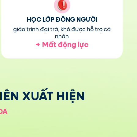
HỌC LỚP ĐÔNG NGƯỜI
giáo trình đại trà, khó được hỗ trợ cá
nhân
→
Mất động lực
IÊN XUẤT HIỆN
ĐA