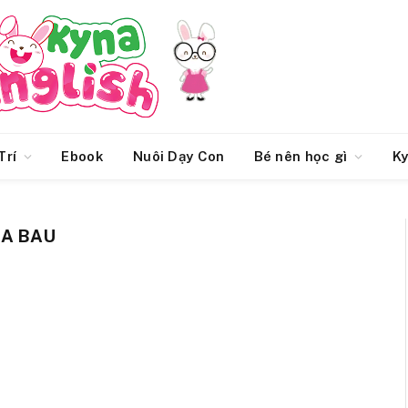
Trí
Ebook
Nuôi Dạy Con
Bé nên học gì
Ky
BA BAU