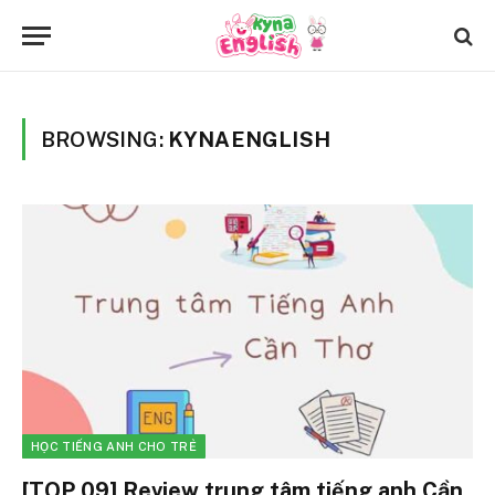
BROWSING:
KYNAENGLISH
HỌC TIẾNG ANH CHO TRẺ
[TOP 09] Review trung tâm tiếng anh Cần