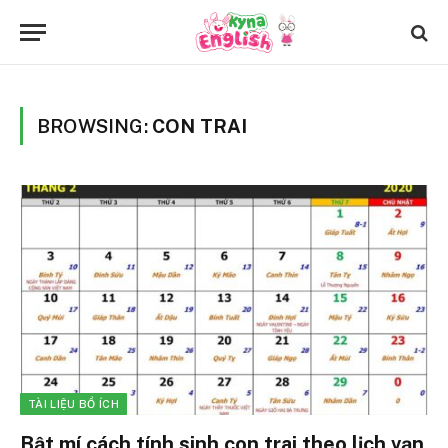
BROWSING:
CON TRAI
TÀI LIỆU BỔ ÍCH
Bật mí cách tính sinh con trai theo lịch vạn